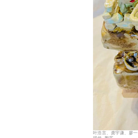
叶浩言、龚宇谦、廖一