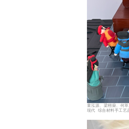
童泓源、梁栩燊、何萃
现代 综合材料手工艺