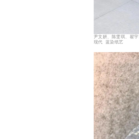
尹文妍、陈雯琪、翟宇
现代 蓝染纸艺