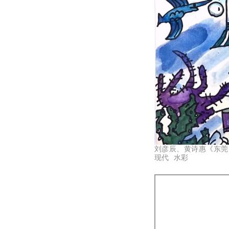
刘彦辰、黄诗惠《东莞
现代 水彩