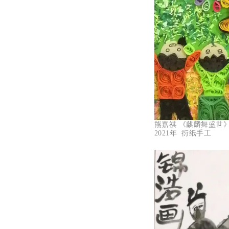
熊嘉祺 《麒麟舞盛世
2021年 衍纸手工