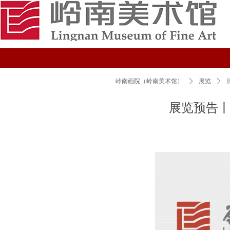
岭南画院（岭南美术馆）
ꄲ
展览
ꄲ
展览预告丨