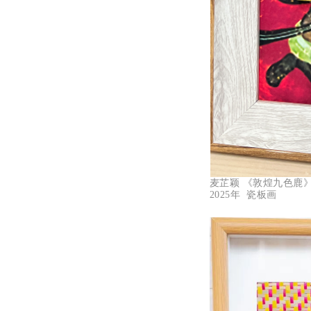
麦芷颖 《敦煌九色鹿
2025年 瓷板画