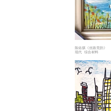
陈佑骐《丝路莞韵》
现代 综合材料