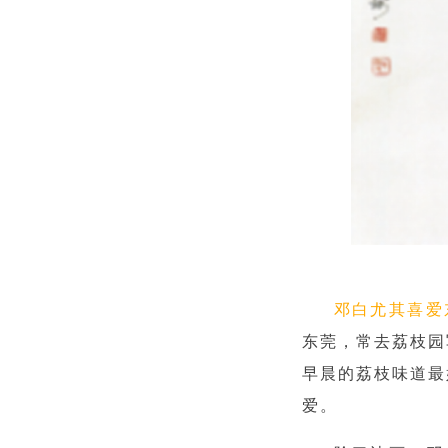
邓白尤其喜爱
东莞，常去荔枝园
早晨的荔枝味道最
爱。