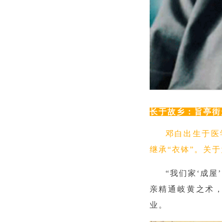
长于故乡：旨亭街
邓白出生于医
继承“衣钵”。关
“我们家‘成
亲精通岐黄之术
业。