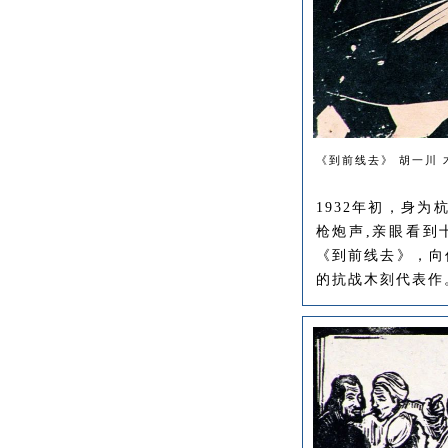
《到前线去》 胡一川 木
1932年初，身
枪炮声,亲眼看到
《到前线去》，向
的抗战木刻代表作