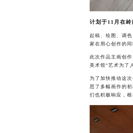
计划于11月在
起稿、绘图、调色
家在用心创作的同
此次作品主画创作
美术馆“艺术为了
为了加快推动这次
思了多幅画作的初
们也积极响应，根