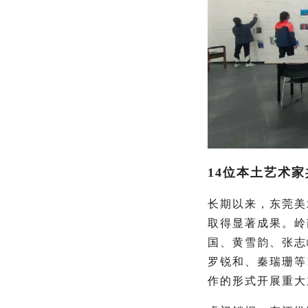
14位本土艺术
长期以来，东莞美
取得显著成果。岭
国、黄雪韵、张志
罗锐和、秦瑞珊等
作的形式开展重大