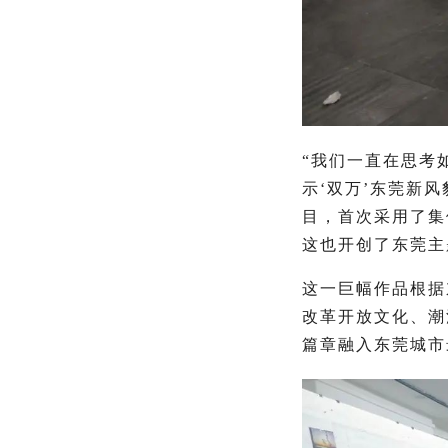
“我们一直在思考
示‘双万’东莞新
目，首次采用了集
这也开创了东莞主
这一巨幅作品根据
改革开放文化、潮
篇章融入东莞城市