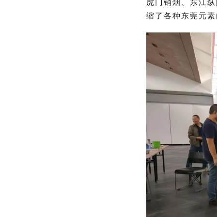
虎门销烟、东江纵
缩了各种东莞元素