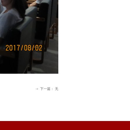
下一篇：
无
ꁹ