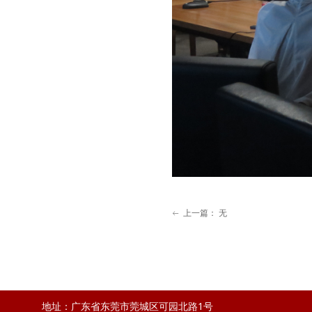
上一篇：
无
ꂃ
地址：广东省东莞市莞城区可园北路1号