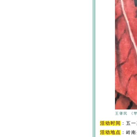
王肇民 《苹
活动时间
：五一
活动地点
：岭南