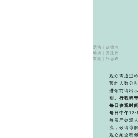
撰稿 | 赵德瀚
编辑 | 黄建伟
审核 | 张志峰
观众需通过岭
预约人数分别
进馆前请出
明。
行程码带
每日参观时间为
每日中午12:0
每展厅参观
流，敬请谅
观众须全程