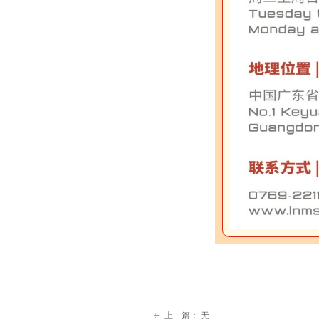
上一篇：
无
ꂃ