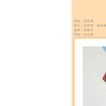
撰稿 | 邓晋湘
图片 | 苏茜雯、姚泽
编辑 | 黄建伟
审核 | 张志峰