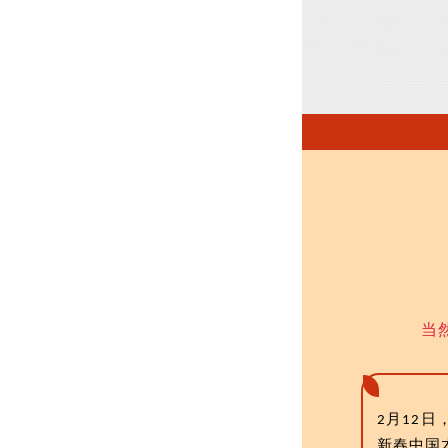
当
月
日
2
12
新春中国