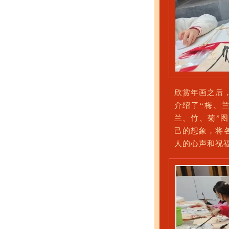
欣赏年画之后
介绍了“梅、
兰、竹、菊”
己的想象，将
人的心声和祝