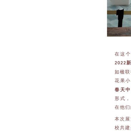
在这
2022
如楹联
花果
春天中
形式，
在他们
本次展
校共建