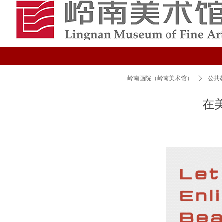
岭南画院（岭南美术馆）
ꄲ
公共
在