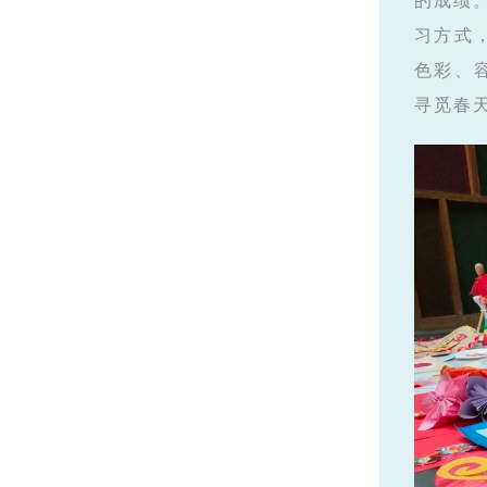
的成绩
习方式
色彩、
寻觅春