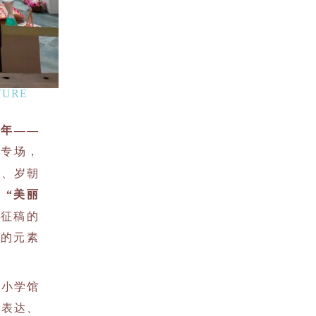
TURE
过年——
育专场，
览、岁朝
：“美丽
开征稿的
庆的元素
心小学馆
爱表达、