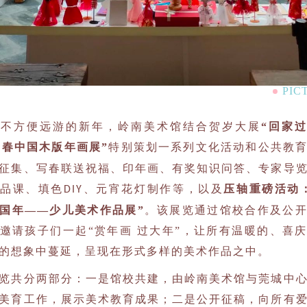
PIC
个不方便远游的新年，岭南美术馆结合贺岁大展
“回家
新春中国木版年画展”
特别策划一系列文化活动和公共教
征集、写春联送祝福、印年画、有奖知识问答、专家导
小品课、填色
元宵花灯制作等，以及
压轴重磅活动
DIY、
国年——少儿美术作品展”
。该展览通过馆校合作及公
邀请孩子们一起“赏年画 过大年”，让所有温暖的、喜
的想象中蔓延，呈现在形式多样的美术作品之中。
览共分两部分：一是馆校共建，由岭南美术馆与莞城中
美育工作，展示美术教育成果；二是公开征稿，向所有