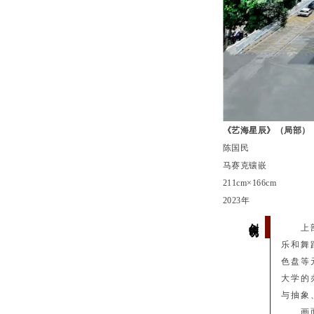
《艺海星辰》（局部）
陈国民
马赛克镶嵌
211cm×166cm
2023年
创作说明
上
乐和舞
色盘等
大学的
与抽象
画