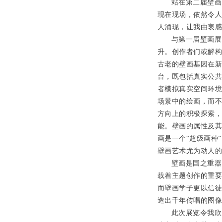
站在第二届壁画
现在现场，依然令
人涌现，让我由衷
与第一届壁画展
升。创作者们或解
古老的壁画基因在
台，既包括真实公
者模拟真实空间环境
场景中的绘画，而
方向上的积极探索
能。壁画的属性及
画是一个“超级画种
壁画艺术尤为动人
壁画是国之重器
载着主题创作的重
而壁画学子更以信
造出千年传唱的图
此次展览令我欣