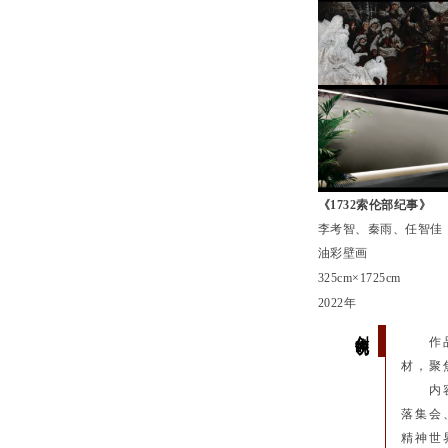
《1732索伦部纪事》
李考智、秦雨、任智佳
油彩壁画
325cm×1725cm
2022年
创作说明
作
材，聚
内
落集会
精神世