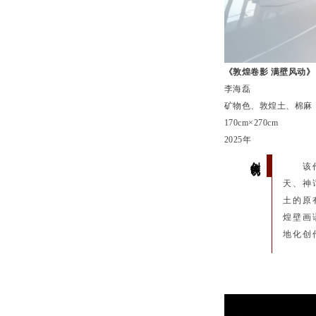
《敦煌卷影 满壁风动》
李海磊
矿物色、敦煌土、棉麻
170cm×270cm
2025年
创作说明
该
天、神
土的原
煌壁画
地化创