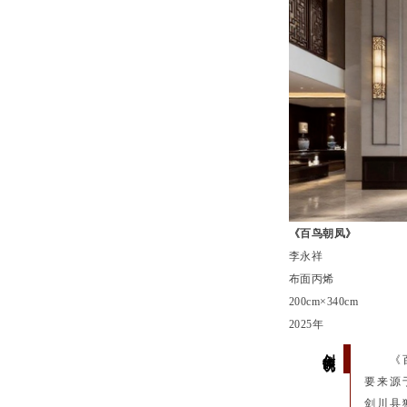
《百鸟朝凤》
李永祥
布面丙烯
200cm×340cm
2025年
创作说明
《
要来源
剑川县