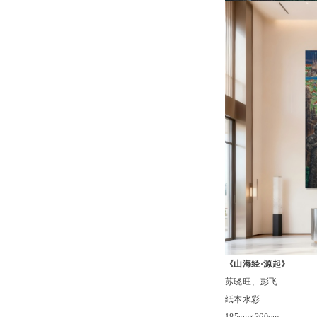
《山海经·源起》
苏晓旺、彭飞
纸本水彩