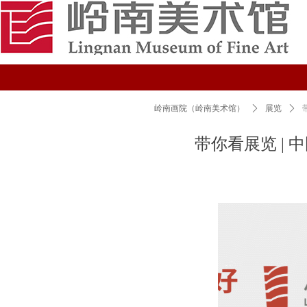
岭南画院（岭南美术馆）
ꄲ
展览
ꄲ
带你看展览 |