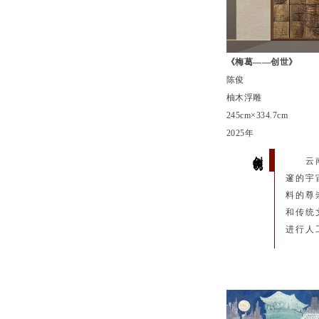
《梅葛——创世》
陈俊
柚木浮雕
245cm×334.7cm
2025年
创作说明
云
邃的宇
料的尊
和传统
进行人