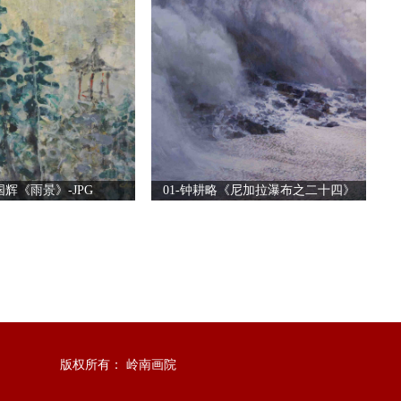
国辉《雨景》-JPG
01-钟耕略《尼加拉瀑布之二十四》
版权所有：
岭南画院