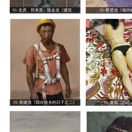
01-龙虎、郑来喜、陈金龙《建筑三杰》
01-黎楚池《墙内
01-黄建强《我在他乡的日子之二》
01-黄嵩《自己