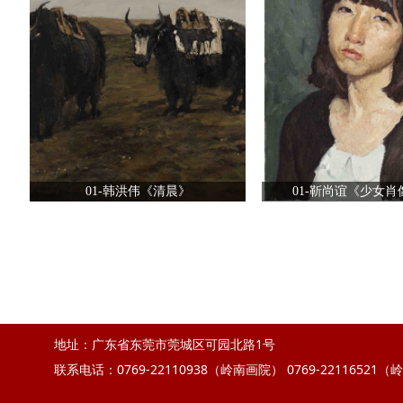
01-韩洪伟《清晨》
01-靳尚谊《少女肖像
地址：广东省东莞市莞城区可园北路1号
联系电话：0769-22110938（岭南画院）
0769-22116521