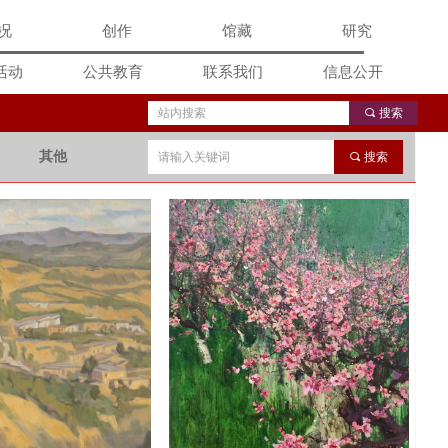
况
创作
馆藏
研究
活动
公共教育
联系我们
信息公开
끠
搜索
其他
끠
搜索