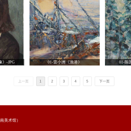
》-JPG
01-雷小洲《渔港》
01-陈
上一页
1
2
3
4
5
下一页
（岭南美术馆）