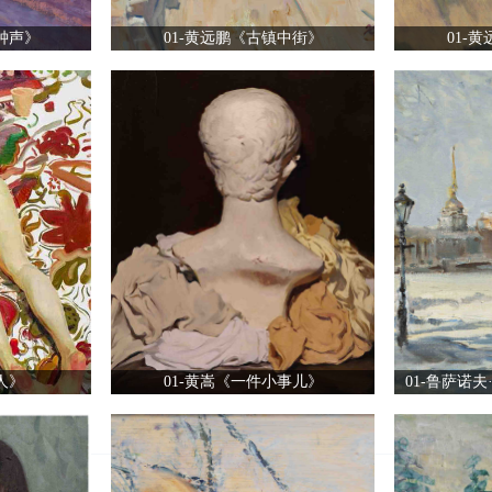
钟声》
01-黄远鹏《古镇中街》
01-
人》
01-黄嵩《一件小事儿》