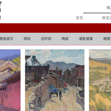
概
首页
展览
素描速写
插画
连环画
陶瓷
摄影摄像
雕塑