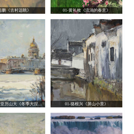
黄远鹏《古村远眺》
01-黄礼攸《流淌的春意》
01-鲁萨诺夫·亚历山大《冬季大涅瓦河》
01-骆根兴《屏山小景》